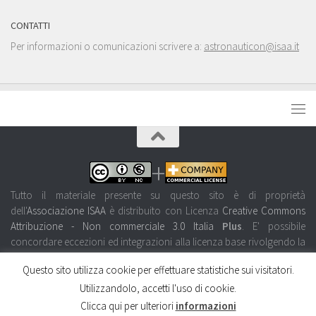
CONTATTI
Per informazioni o comunicazioni scrivere a:
astronauticon@isaa.it
+
Tutto il materiale presente su questo sito è di proprietà
dell'
Associazione ISAA
è distribuito con Licenza
Creative Commons
Attribuzione - Non commerciale 3.0 Italia
Plus
. E' possibile
concordare eccezioni ed integrazioni alla licenza base rivolgendo la
propria richiesta all'Associazione ISAA tramite
una semplice e-mail.
Questo sito utilizza cookie per effettuare statistiche sui visitatori.
Powered by
- Progettato con il
Go Hueman Pro
Utilizzandolo, accetti l'uso di cookie.
Clicca qui per ulteriori
informazioni